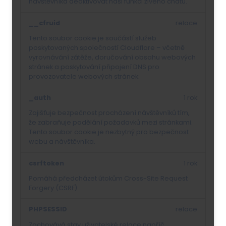
návštěvníka deaktivovat naši funkci živého chatu.
__cfruid
relace
Tento soubor cookie je součástí služeb
poskytovaných společností Cloudflare – včetně
vyrovnávání zátěže, doručování obsahu webových
stránek a poskytování připojení DNS pro
provozovatele webových stránek.
_auth
1 rok
Zajišťuje bezpečnost procházení návštěvníků tím,
že zabraňuje padělání požadavků mezi stránkami.
Tento soubor cookie je nezbytný pro bezpečnost
webu a návštěvníka.
csrftoken
1 rok
Pomáhá předcházet útokům Cross-Site Request
Forgery (CSRF).
PHPSESSID
relace
Zachovává stav uživatelské relace napříč