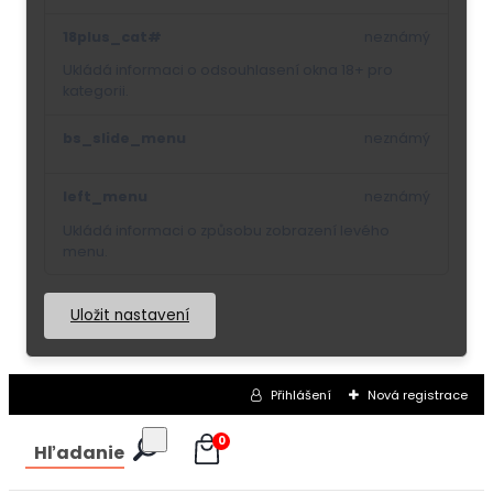
18plus_cat#
neznámý
Ukládá informaci o odsouhlasení okna 18+ pro
kategorii.
bs_slide_menu
neznámý
left_menu
neznámý
Ukládá informaci o způsobu zobrazení levého
menu.
Uložit nastavení
Přihlášení
Nová registrace
0
Hľadanie