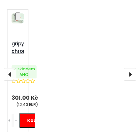
gripy řídítek chopper
chromové s orlicí
skladem
ANO
301,00 Kč
(12,40 EUR)
+
-