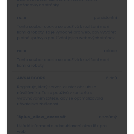
požadavky na stránky.
rc::a
persistentní
Tento soubor cookie se používá k rozlišení mezi
lidmi a roboty. To je výhodné pro web, aby vytvářet
platné zprávy o používání jejich webových stránek.
rc::c
relace
Tento soubor cookie se používá k rozlišení mezi
lidmi a roboty.
AWSALBCORS
6 dnů
Registruje, který server-cluster obsluhuje
návštěvníka. To se používá v kontextu s
vyrovnáváním zátěže, aby se optimalizovala
uživatelská zkušenost.
18plus_allow_access#
neznámý
Ukládá informaci o odsouhlasení okna 18+ pro
web.