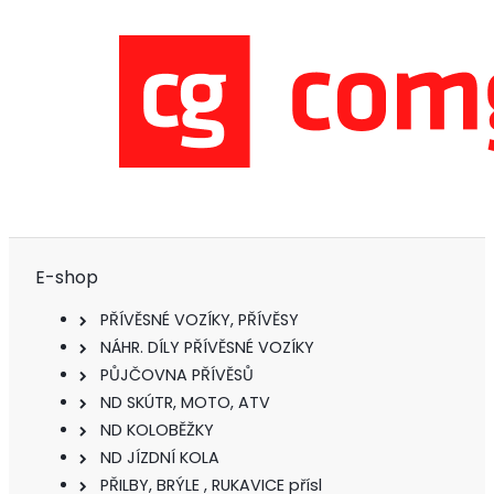
E-shop
PŘÍVĚSNÉ VOZÍKY, PŘÍVĚSY
NÁHR. DÍLY PŘÍVĚSNÉ VOZÍKY
PŮJČOVNA PŘÍVĚSŮ
ND SKÚTR, MOTO, ATV
ND KOLOBĚŽKY
ND JÍZDNÍ KOLA
PŘILBY, BRÝLE , RUKAVICE přísl