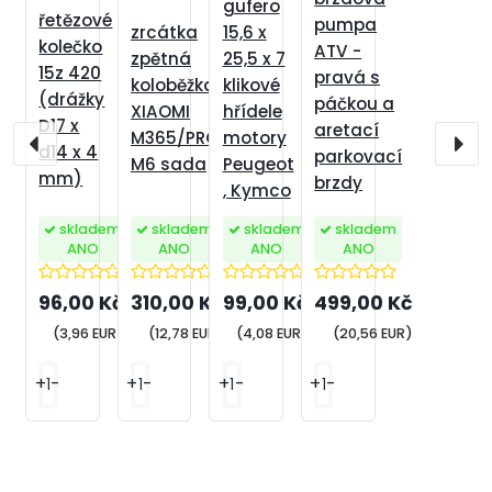
gufero
řetězové
pumpa
15,6 x
zrcátka
kolečko
ATV -
25,5 x 7
zpětná
15z 420
pravá s
klikové
koloběžka
(drážky
páčkou a
hřídele
XIAOMI
D17 x
aretací
motory
M365/PRO
d14 x 4
parkovací
Peugeot
M6 sada
mm)
brzdy
, Kymco
skladem
skladem
skladem
skladem
ANO
ANO
ANO
ANO
499,00 Kč
310,00 Kč
96,00 Kč
99,00 Kč
(20,56 EUR)
(12,78 EUR)
(3,96 EUR)
(4,08 EUR)
+
-
+
-
+
-
+
-