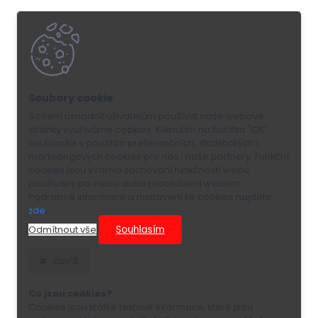
S cílem usnadnit uživatelům používat naše webové
stránky využíváme cookies. Kliknutím na tlačítko "OK"
souhlasíte s použitím preferenčních, statistických i
marketingových cookies pro nás i naše partnery. Funkční
cookies jsou v rámci zachování funkčnosti webu
používány po celou dobu procházení webem.
Podrobné informace a nastavení ke cookies najdete
zde
.
Souhlasím
Odmítnout vše
Zavřít
Co jsou cookies?
Cookies jsou krátké textové informace, které jsou