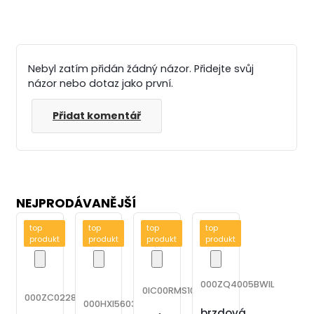
Nebyl zatím přidán žádný názor. Přidejte svůj
názor nebo dotaz jako první.
Přidat komentář
NEJPRODÁVANĚJŠÍ
top
top
top
top
produkt
produkt
produkt
produkt
000ZQ4005BWIL
0IC00RMS100660600
000ZC02281WIL
000HXI56031WIL
brzdová