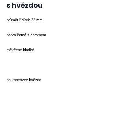
s hvězdou
průměr řídítek 22 mm
barva černá s chromem
měkčené hladké
na koncovce hvězda