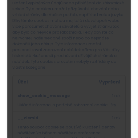
uložení vyplněných údajů nebo přihlášení do zákaznické
sekce.
Tyto cookies umožní přizpůsobit chování nebo
vzhled stránky dle Vašich potřeb, například volba jazyka.
Díky těmto cookies mohou majitelé i developeři webu
více porozumět chování uživatelů a vyvijet stránku tak,
aby byla co nejvíce prozákaznická. Tedy abyste co
nejrychleji našli hledané zboží nebo co nejsnáze
dokončili jeho nákup.
Tyto informace umožní
personalizovat zobrazení nabídek přímo pro Vás díky
historické zkušenosti procházení dřívějších stránek a
nabídek.
Tyto cookies prozatím nebyly roztříděny do
vlastní kategorie.
Účel
Vypršení
show_cookie_message
1 rok
Ukládá informaci o potřebě zobrazení cookie lišty
__zlcmid
1 rok
Tento soubor cookie se používá k uložení identity
návštěvníka během návštěv a preference