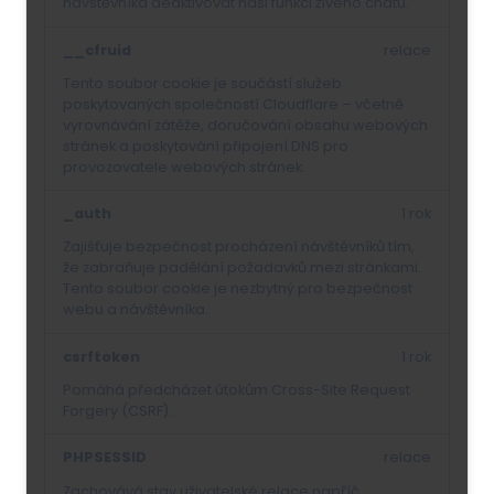
návštěvníka deaktivovat naši funkci živého chatu.
__cfruid
relace
Tento soubor cookie je součástí služeb
poskytovaných společností Cloudflare – včetně
vyrovnávání zátěže, doručování obsahu webových
stránek a poskytování připojení DNS pro
provozovatele webových stránek.
_auth
1 rok
Zajišťuje bezpečnost procházení návštěvníků tím,
že zabraňuje padělání požadavků mezi stránkami.
Tento soubor cookie je nezbytný pro bezpečnost
webu a návštěvníka.
csrftoken
1 rok
Pomáhá předcházet útokům Cross-Site Request
Forgery (CSRF).
PHPSESSID
relace
Zachovává stav uživatelské relace napříč