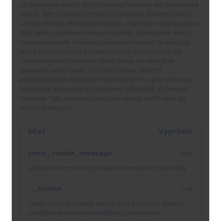
uložení vyplněných údajů nebo přihlášení do zákaznické
sekce.
Tyto cookies umožní přizpůsobit chování nebo
vzhled stránky dle Vašich potřeb, například volba jazyka.
Díky těmto cookies mohou majitelé i developeři webu
více porozumět chování uživatelů a vyvijet stránku tak,
aby byla co nejvíce prozákaznická. Tedy abyste co
nejrychleji našli hledané zboží nebo co nejsnáze
dokončili jeho nákup.
Tyto informace umožní
personalizovat zobrazení nabídek přímo pro Vás díky
historické zkušenosti procházení dřívějších stránek a
nabídek.
Tyto cookies prozatím nebyly roztříděny do
vlastní kategorie.
Účel
Vypršení
show_cookie_message
1 rok
Ukládá informaci o potřebě zobrazení cookie lišty
__zlcmid
1 rok
Tento soubor cookie se používá k uložení identity
návštěvníka během návštěv a preference