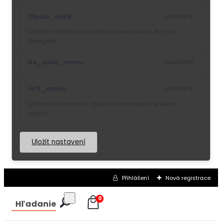
18plus_cat#
neznámý
Ukládá informaci o odsouhlasení okna 18+ pro
kategorii.
bs_slide_menu
neznámý
left_menu
neznámý
Ukládá informaci o způsobu zobrazení levého
menu.
Uložit nastavení
Přihlášení
Nová registrace
0
Hľadanie