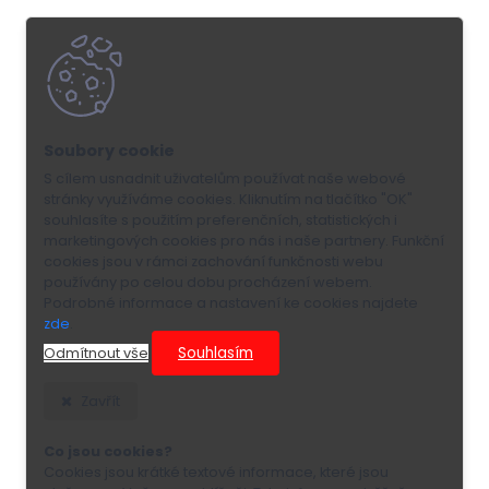
S cílem usnadnit uživatelům používat naše webové
stránky využíváme cookies. Kliknutím na tlačítko "OK"
souhlasíte s použitím preferenčních, statistických i
marketingových cookies pro nás i naše partnery. Funkční
cookies jsou v rámci zachování funkčnosti webu
používány po celou dobu procházení webem.
Podrobné informace a nastavení ke cookies najdete
zde
.
Souhlasím
Odmítnout vše
Zavřít
Co jsou cookies?
Cookies jsou krátké textové informace, které jsou