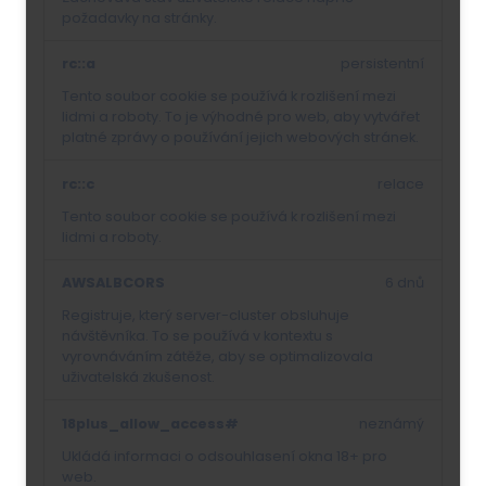
požadavky na stránky.
rc::a
persistentní
Tento soubor cookie se používá k rozlišení mezi
lidmi a roboty. To je výhodné pro web, aby vytvářet
platné zprávy o používání jejich webových stránek.
rc::c
relace
Tento soubor cookie se používá k rozlišení mezi
lidmi a roboty.
AWSALBCORS
6 dnů
Registruje, který server-cluster obsluhuje
návštěvníka. To se používá v kontextu s
vyrovnáváním zátěže, aby se optimalizovala
uživatelská zkušenost.
18plus_allow_access#
neznámý
Ukládá informaci o odsouhlasení okna 18+ pro
web.